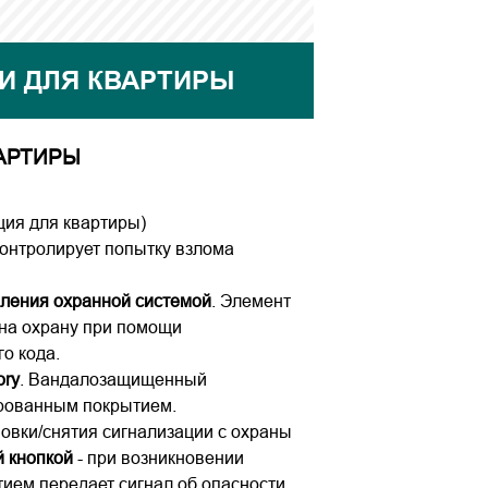
И ДЛЯ КВАРТИРЫ
АРТИРЫ
ция для квартиры)
контролирует попытку взлома
вления охранной системой
. Элемент
 на охрану при помощи
о кода.
ory
. Вандалозащищенный
ированным покрытием.
новки/снятия сигнализации с охраны
й кнопкой
- при возникновении
тием передает сигнал об опасности