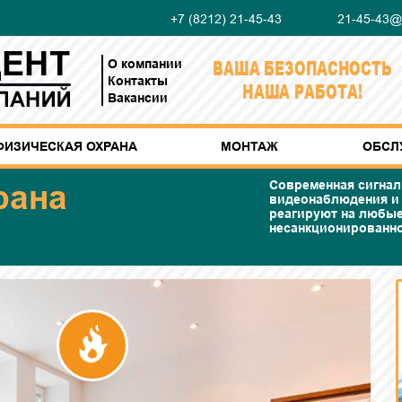
+7 (8212) 21-45-43
21-45-43@m
ВАША БЕЗОПАСНОСТЬ
О компании
Контакты
НАША РАБОТА!
Вакансии
ФИЗИЧЕСКАЯ ОХРАНА
МОНТАЖ
ОБСЛ
рана
Современная сигнал
видеонаблюдения и 
реагируют на любые
несанкционированно