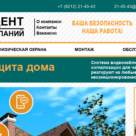
+7 (8212) 21-45-43
21-45-43@m
ВАША БЕЗОПАСНОСТЬ
О компании
Контакты
НАША РАБОТА!
Вакансии
ФИЗИЧЕСКАЯ ОХРАНА
МОНТАЖ
ОБСЛ
щита дома
Система видеонаблю
сигнализации для ча
реагируют на любые
несанкционированно